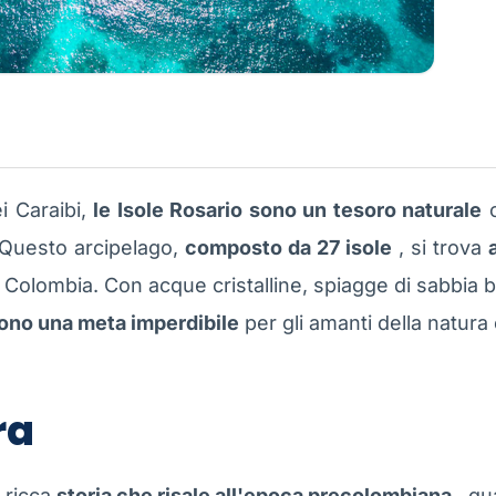
i Caraibi,
le Isole Rosario sono un tesoro naturale
c
. Questo arcipelago,
composto da 27 isole
, si trova
n Colombia. Con acque cristalline, spiagge di sabbia b
 sono una meta imperdibile
per gli amanti della natura 
ra
 ricca
storia che risale all'epoca precolombiana
, qu