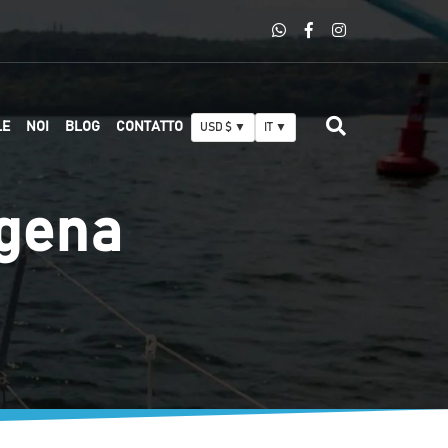
LE
NOI
BLOG
CONTATTO
USD $ ▼
IT ▼
agena