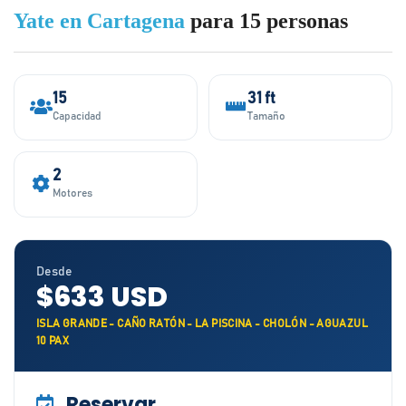
Yate en Cartagena
para 15 personas
15
31 ft
Capacidad
Tamaño
2
Motores
Desde
$633 USD
ISLA GRANDE - CAÑO RATÓN - LA PISCINA - CHOLÓN - AGUAZUL
10 PAX
Reservar