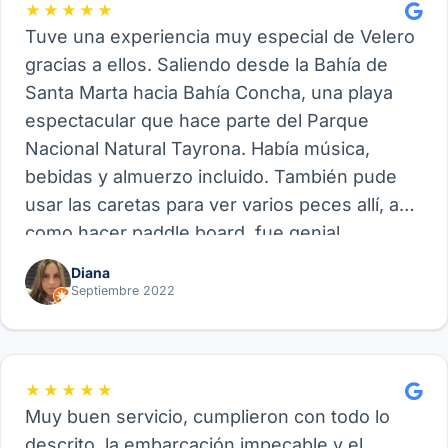
★★★★★
Tuve una experiencia muy especial de Velero
gracias a ellos. Saliendo desde la Bahía de
Santa Marta hacia Bahía Concha, una playa
espectacular que hace parte del Parque
Nacional Natural Tayrona. Había música,
bebidas y almuerzo incluido. También pude
usar las caretas para ver varios peces allí, así
como hacer paddle board, fue genial.
Recomiendo este proveedor y su experiencia
Diana
de Velero, funcional para amigos, parejas o
Septiembre 2022
familia.
★★★★★
Muy buen servicio, cumplieron con todo lo
descrito, la embarcación impecable y el