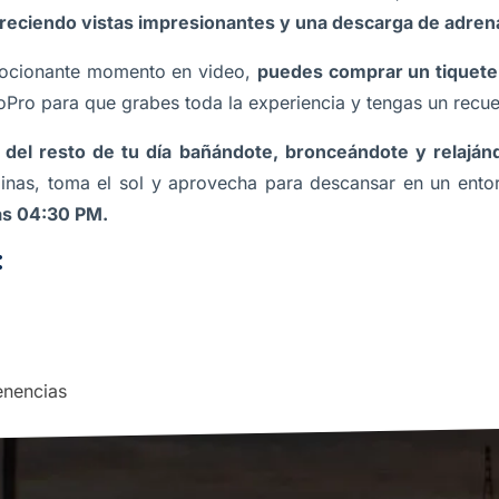
freciendo vistas impresionantes y una descarga de adrena
mocionante momento en video,
puedes comprar un tiquete e
oPro para que grabes toda la experiencia y tengas un recue
a del resto de tu día bañándote, bronceándote y relajá
linas, toma el sol y aprovecha para descansar en un ento
las 04:30 PM.
:
enencias