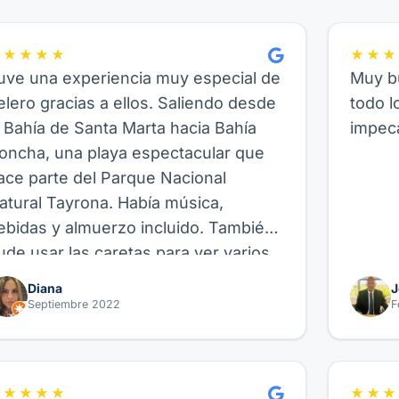
★★★★★
★★★
uve una experiencia muy especial de
Muy bu
elero gracias a ellos. Saliendo desde
todo l
a Bahía de Santa Marta hacia Bahía
impeca
oncha, una playa espectacular que
ace parte del Parque Nacional
atural Tayrona. Había música,
ebidas y almuerzo incluido. También
ude usar las caretas para ver varios
eces allí, así como hacer paddle
Diana
J
oard, fue genial. Recomiendo este
Septiembre 2022
F
roveedor y su experiencia de Velero,
uncional para amigos, parejas o
milia.
★★★★★
★★★