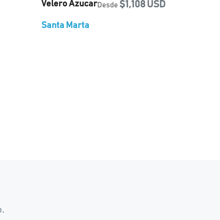
Velero Azucar
$1,108 USD
Desde
Santa Marta
.