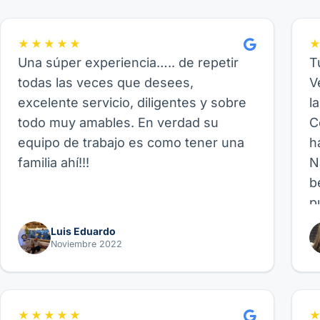
★★★★★
Una súper experiencia….. de repetir
T
todas las veces que desees,
V
excelente servicio, diligentes y sobre
l
todo muy amables. En verdad su
C
equipo de trabajo es como tener una
h
familia ahí!!!
N
b
p
p
Luis Eduardo
b
Noviembre 2022
p
f
fa
★★★★★