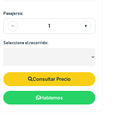
Pasajeros:
−
+
1
Seleccione el recorrido:
Consultar Precio
Hablemos