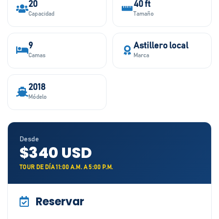
20
40 ft
Capacidad
Tamaño
9
Astillero local
Camas
Marca
2018
Módelo
Desde
$340 USD
TOUR DE DÍA 11:00 A.M. A 5:00 P.M.
Reservar