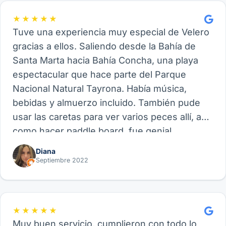
★★★★★
Tuve una experiencia muy especial de Velero
gracias a ellos. Saliendo desde la Bahía de
Santa Marta hacia Bahía Concha, una playa
espectacular que hace parte del Parque
Nacional Natural Tayrona. Había música,
bebidas y almuerzo incluido. También pude
usar las caretas para ver varios peces allí, así
como hacer paddle board, fue genial.
Recomiendo este proveedor y su experiencia
Diana
de Velero, funcional para amigos, parejas o
Septiembre 2022
familia.
★★★★★
Muy buen servicio, cumplieron con todo lo