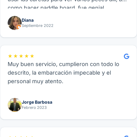
como hacer paddle board, fue genial.
Recomiendo este proveedor y su experiencia
Diana
de Velero, funcional para amigos, parejas o
Septiembre 2022
familia.
★★★★★
Muy buen servicio, cumplieron con todo lo
descrito, la embarcación impecable y el
personal muy atento.
Jorge Barbosa
Febrero 2023