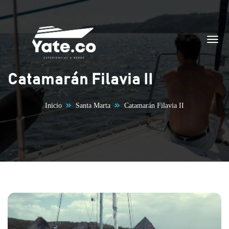
Saltar al contenido
Catamarán Filavia II
Inicio
Santa Marta
Catamarán Filavia II