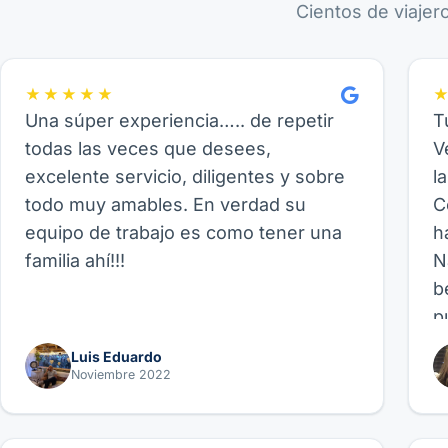
Cientos de viajer
★★★★★
Una súper experiencia….. de repetir
T
todas las veces que desees,
V
excelente servicio, diligentes y sobre
l
todo muy amables. En verdad su
C
equipo de trabajo es como tener una
h
familia ahí!!!
N
b
p
p
Luis Eduardo
b
Noviembre 2022
p
f