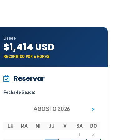
Desde
$1,414 USD
RECORRIDO POR 4 HORAS
Reservar
Fecha de Salida:
>
AGOSTO 2026
LU
MA
MI
JU
VI
SA
DO
1
2