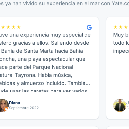
os ya han vivido su experiencia en el mar con Yate.co
★★★★★
★★★
uve una experiencia muy especial de
Muy bu
elero gracias a ellos. Saliendo desde
todo l
a Bahía de Santa Marta hacia Bahía
impeca
oncha, una playa espectacular que
ace parte del Parque Nacional
atural Tayrona. Había música,
ebidas y almuerzo incluido. También
ude usar las caretas para ver varios
eces allí, así como hacer paddle
Diana
J
oard, fue genial. Recomiendo este
Septiembre 2022
F
roveedor y su experiencia de Velero,
uncional para amigos, parejas o