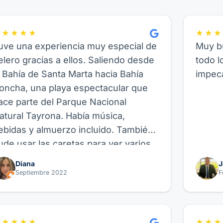
★★★★★
★★★
uve una experiencia muy especial de
Muy bu
elero gracias a ellos. Saliendo desde
todo l
a Bahía de Santa Marta hacia Bahía
impeca
oncha, una playa espectacular que
ace parte del Parque Nacional
atural Tayrona. Había música,
ebidas y almuerzo incluido. También
ude usar las caretas para ver varios
eces allí, así como hacer paddle
Diana
J
oard, fue genial. Recomiendo este
Septiembre 2022
F
roveedor y su experiencia de Velero,
uncional para amigos, parejas o
milia.
★★★★★
★★★