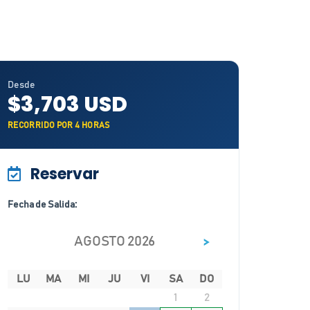
Desde
$3,703 USD
RECORRIDO POR 4 HORAS
Reservar
Fecha de Salida:
>
AGOSTO 2026
LU
MA
MI
JU
VI
SA
DO
1
2