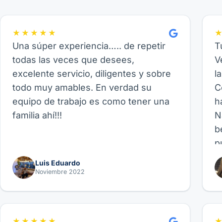
★★★★★
Una súper experiencia….. de repetir
T
todas las veces que desees,
V
excelente servicio, diligentes y sobre
l
todo muy amables. En verdad su
C
equipo de trabajo es como tener una
h
familia ahí!!!
N
b
p
p
Luis Eduardo
b
Noviembre 2022
p
f
fa
★★★★★