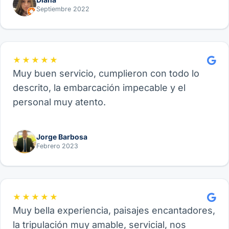
de Velero, funcional para amigos, parejas o
Septiembre 2022
familia.
★★★★★
Muy buen servicio, cumplieron con todo lo
descrito, la embarcación impecable y el
personal muy atento.
Jorge Barbosa
Febrero 2023
★★★★★
Muy bella experiencia, paisajes encantadores,
la tripulación muy amable, servicial, nos