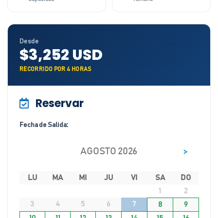
Desde
$3,252 USD
RECORRIDO POR 4 HORAS
Reservar
Fecha de Salida:
>
AGOSTO 2026
LU
MA
MI
JU
VI
SA
DO
1
2
3
4
5
6
7
8
9
10
11
12
13
14
15
16