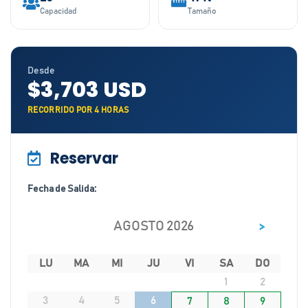
Capacidad
Tamaño
Desde
$3,703 USD
RECORRIDO POR 4 HORAS
Reservar
Fecha de Salida:
>
AGOSTO 2026
LU
MA
MI
JU
VI
SA
DO
1
2
3
4
5
6
7
8
9