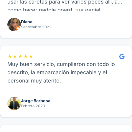
usar las caretas para ver varios peces allí, así
como hacer paddle board, fue genial.
Recomiendo este proveedor y su experiencia
Diana
de Velero, funcional para amigos, parejas o
Septiembre 2022
familia.
★★★★★
Muy buen servicio, cumplieron con todo lo
descrito, la embarcación impecable y el
personal muy atento.
Jorge Barbosa
Febrero 2023