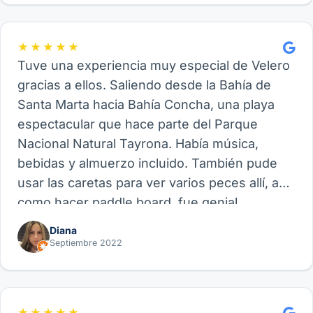
★★★★★
Tuve una experiencia muy especial de Velero
gracias a ellos. Saliendo desde la Bahía de
Santa Marta hacia Bahía Concha, una playa
espectacular que hace parte del Parque
Nacional Natural Tayrona. Había música,
bebidas y almuerzo incluido. También pude
usar las caretas para ver varios peces allí, así
como hacer paddle board, fue genial.
Recomiendo este proveedor y su experiencia
Diana
de Velero, funcional para amigos, parejas o
Septiembre 2022
familia.
★★★★★