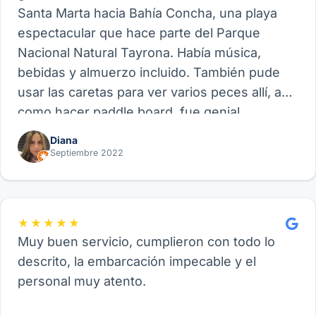
Santa Marta hacia Bahía Concha, una playa
espectacular que hace parte del Parque
Nacional Natural Tayrona. Había música,
bebidas y almuerzo incluido. También pude
usar las caretas para ver varios peces allí, así
como hacer paddle board, fue genial.
Recomiendo este proveedor y su experiencia
Diana
de Velero, funcional para amigos, parejas o
Septiembre 2022
familia.
★★★★★
Muy buen servicio, cumplieron con todo lo
descrito, la embarcación impecable y el
personal muy atento.