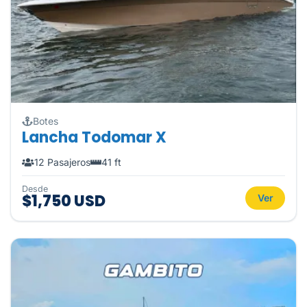
Botes
Lancha Todomar X
12 Pasajeros
41 ft
Desde
$1,750 USD
Ver