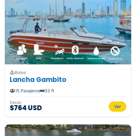
Botes
Lancha Gambito
15 Pasajeros
33 ft
Desde
$764 USD
Ver