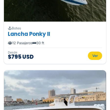
Botes
Lancha Ponky II
12 Pasajeros
30 ft
Desde
$795 USD
Ver