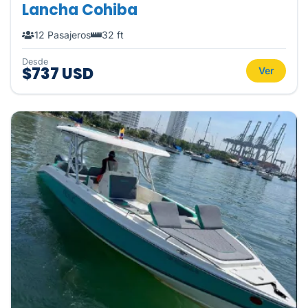
Lancha Cohiba
12 Pasajeros
32 ft
Desde
$737 USD
Ver