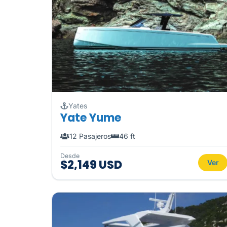
Yates
Yate Yume
12 Pasajeros
46 ft
Desde
$2,149 USD
Ver