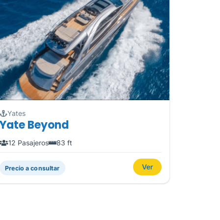
Yates
Yate Beyond
12 Pasajeros
83 ft
Ver
Precio a consultar