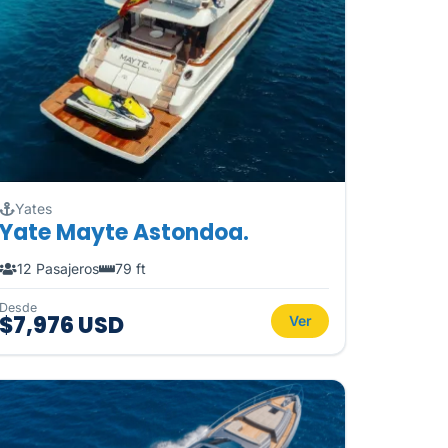
Yates
Yate Mayte Astondoa.
12 Pasajeros
79 ft
Desde
$7,976 USD
Ver