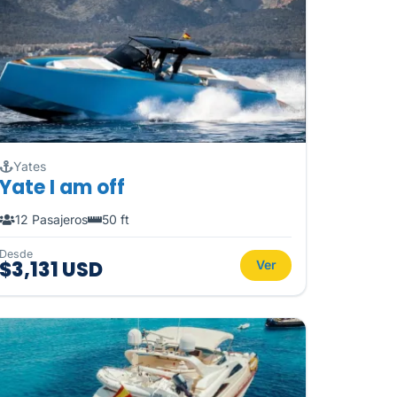
Yates
Yate I am off
12 Pasajeros
50 ft
Desde
$3,131 USD
Ver