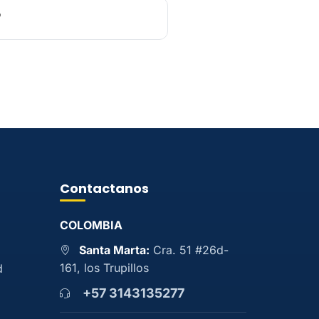
?
Contactanos
COLOMBIA
Santa Marta:
Cra. 51 #26d-
161, los Trupillos
d
+57 3143135277