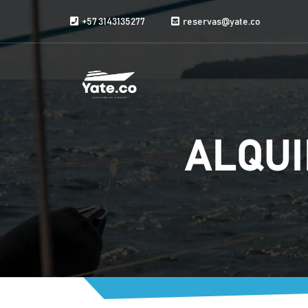
Saltar al contenido
+57 3143135277
reservas@yate.co
ALQUI