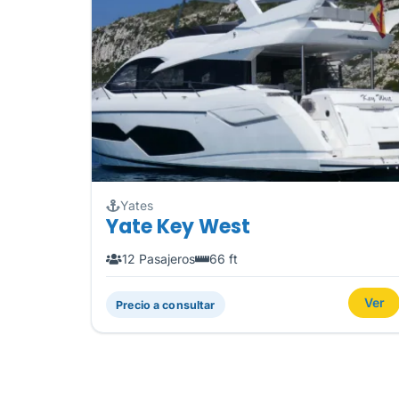
Yates
Yate Key West
12 Pasajeros
66 ft
Ver
Precio a consultar