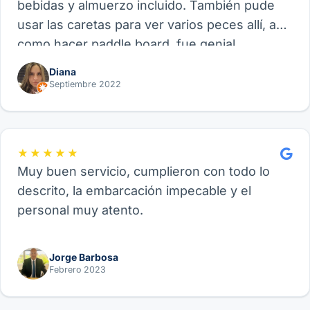
bebidas y almuerzo incluido. También pude
usar las caretas para ver varios peces allí, así
como hacer paddle board, fue genial.
Recomiendo este proveedor y su experiencia
Diana
de Velero, funcional para amigos, parejas o
Septiembre 2022
familia.
★★★★★
Muy buen servicio, cumplieron con todo lo
descrito, la embarcación impecable y el
personal muy atento.
Jorge Barbosa
Febrero 2023