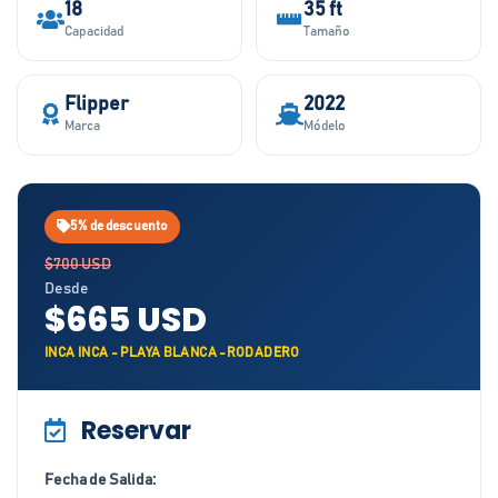
18
35 ft
Capacidad
Tamaño
Flipper
2022
Marca
Módelo
5% de descuento
$700 USD
Desde
$665 USD
INCA INCA - PLAYA BLANCA -RODADERO
Reservar
Fecha de Salida: