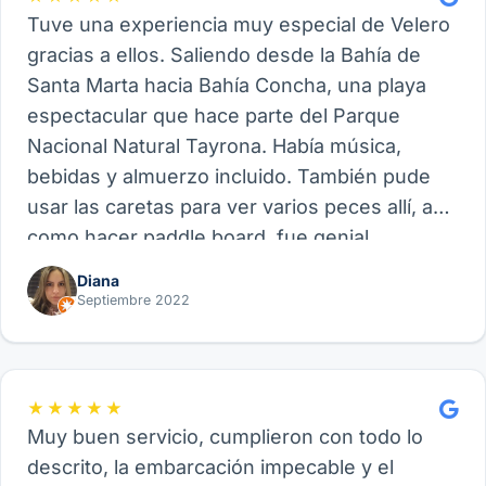
Tuve una experiencia muy especial de Velero
gracias a ellos. Saliendo desde la Bahía de
Santa Marta hacia Bahía Concha, una playa
espectacular que hace parte del Parque
Nacional Natural Tayrona. Había música,
bebidas y almuerzo incluido. También pude
usar las caretas para ver varios peces allí, así
como hacer paddle board, fue genial.
Recomiendo este proveedor y su experiencia
Diana
de Velero, funcional para amigos, parejas o
Septiembre 2022
familia.
★★★★★
Muy buen servicio, cumplieron con todo lo
descrito, la embarcación impecable y el