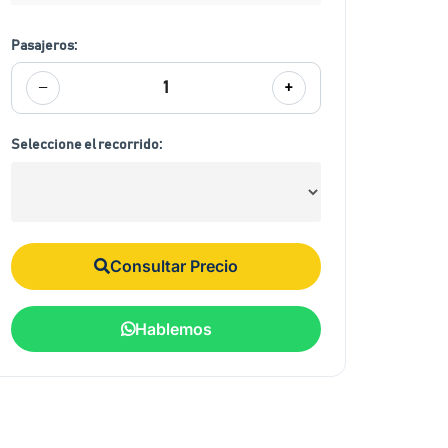
Pasajeros:
−
+
1
Seleccione el recorrido:
Consultar Precio
Hablemos