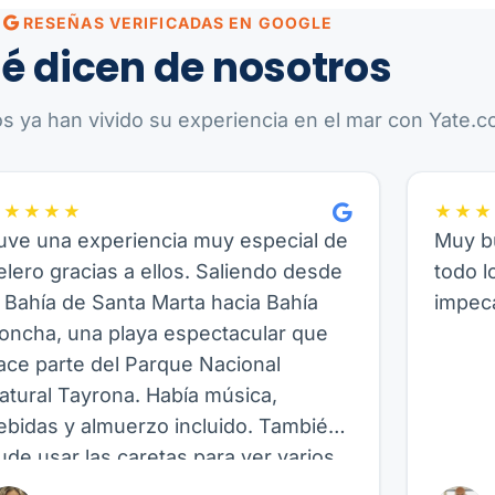
RESEÑAS VERIFICADAS EN GOOGLE
é dicen de nosotros
os ya han vivido su experiencia en el mar con Yate.co
★★★★★
★★★
uve una experiencia muy especial de
Muy bu
elero gracias a ellos. Saliendo desde
todo l
a Bahía de Santa Marta hacia Bahía
impeca
oncha, una playa espectacular que
ace parte del Parque Nacional
atural Tayrona. Había música,
ebidas y almuerzo incluido. También
ude usar las caretas para ver varios
eces allí, así como hacer paddle