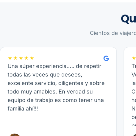
Qu
Cientos de viajer
★★★★★
Una súper experiencia….. de repetir
T
todas las veces que desees,
V
excelente servicio, diligentes y sobre
l
todo muy amables. En verdad su
C
equipo de trabajo es como tener una
h
familia ahí!!!
N
b
p
p