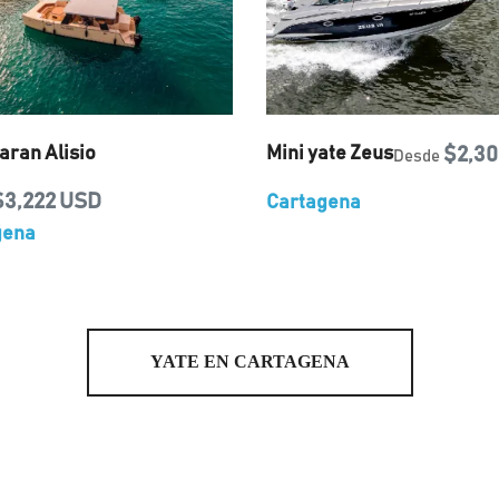
ran Alisio
Mini yate Zeus
$2,30
Desde
$3,222 USD
Cartagena
gena
YATE EN CARTAGENA