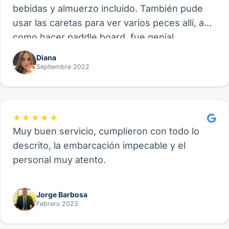
bebidas y almuerzo incluido. También pude
usar las caretas para ver varios peces allí, así
como hacer paddle board, fue genial.
Recomiendo este proveedor y su experiencia
Diana
de Velero, funcional para amigos, parejas o
Septiembre 2022
familia.
★★★★★
Muy buen servicio, cumplieron con todo lo
descrito, la embarcación impecable y el
personal muy atento.
Jorge Barbosa
Febrero 2023