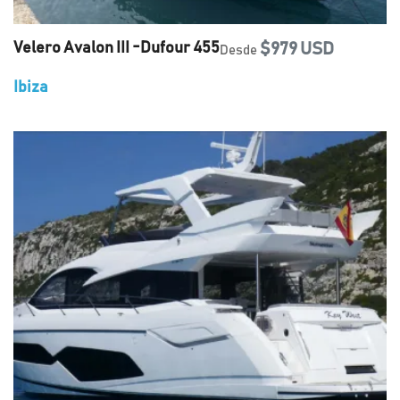
Velero Avalon III -Dufour 455
$979 USD
Desde
Ibiza