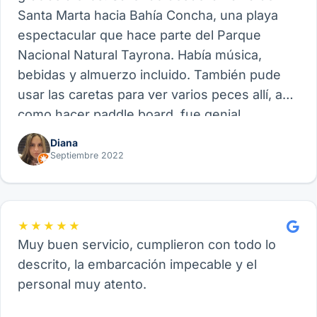
Santa Marta hacia Bahía Concha, una playa
espectacular que hace parte del Parque
Nacional Natural Tayrona. Había música,
bebidas y almuerzo incluido. También pude
usar las caretas para ver varios peces allí, así
como hacer paddle board, fue genial.
Recomiendo este proveedor y su experiencia
Diana
de Velero, funcional para amigos, parejas o
Septiembre 2022
familia.
★★★★★
Muy buen servicio, cumplieron con todo lo
descrito, la embarcación impecable y el
personal muy atento.