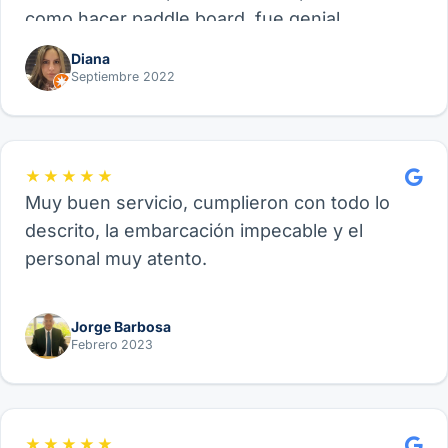
como hacer paddle board, fue genial.
Recomiendo este proveedor y su experiencia
Diana
de Velero, funcional para amigos, parejas o
Septiembre 2022
familia.
★★★★★
Muy buen servicio, cumplieron con todo lo
descrito, la embarcación impecable y el
personal muy atento.
Jorge Barbosa
Febrero 2023
★★★★★