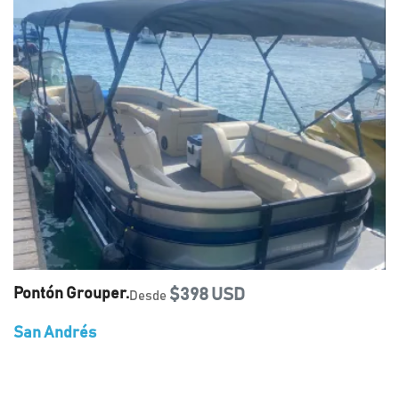
Pontón Grouper.
$398 USD
Desde
San Andrés