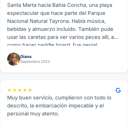
Santa Marta hacia Bahía Concha, una playa
espectacular que hace parte del Parque
Nacional Natural Tayrona. Había música,
bebidas y almuerzo incluido. También pude
usar las caretas para ver varios peces allí, así
como hacer paddle board, fue genial.
Recomiendo este proveedor y su experiencia
Diana
de Velero, funcional para amigos, parejas o
Septiembre 2022
familia.
★★★★★
Muy buen servicio, cumplieron con todo lo
descrito, la embarcación impecable y el
personal muy atento.