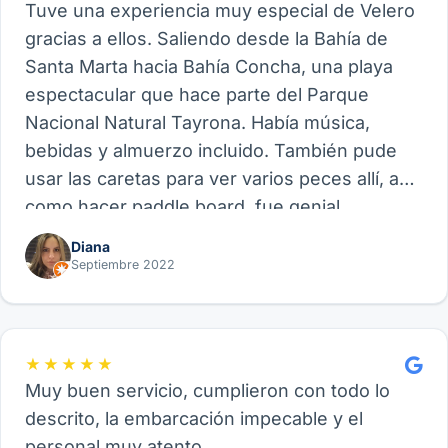
Tuve una experiencia muy especial de Velero
gracias a ellos. Saliendo desde la Bahía de
Santa Marta hacia Bahía Concha, una playa
espectacular que hace parte del Parque
Nacional Natural Tayrona. Había música,
bebidas y almuerzo incluido. También pude
usar las caretas para ver varios peces allí, así
como hacer paddle board, fue genial.
Recomiendo este proveedor y su experiencia
Diana
de Velero, funcional para amigos, parejas o
Septiembre 2022
familia.
★★★★★
Muy buen servicio, cumplieron con todo lo
descrito, la embarcación impecable y el
personal muy atento.