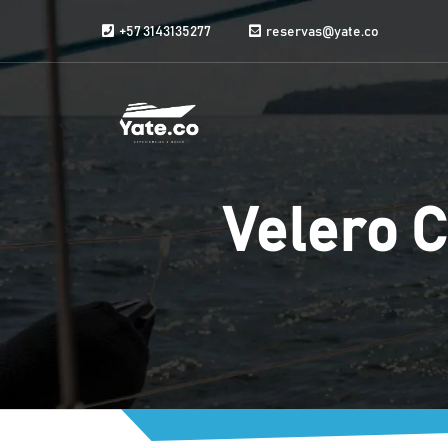
Saltar al contenido
+57 3143135277
reservas@yate.co
Velero 