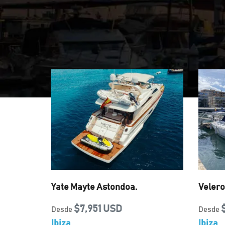
Yate Mayte Astondoa.
Velero
$7,951 USD
Desde
Desde
Ibiza
Ibiza