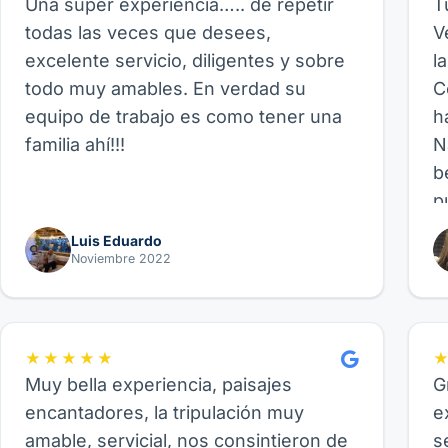
Una súper experiencia….. de repetir
T
todas las veces que desees,
V
excelente servicio, diligentes y sobre
l
todo muy amables. En verdad su
C
equipo de trabajo es como tener una
h
familia ahí!!!
N
b
p
p
Luis Eduardo
b
Noviembre 2022
p
f
fa
★★★★★
Muy bella experiencia, paisajes
G
encantadores, la tripulación muy
e
amable, servicial, nos consintieron de
s