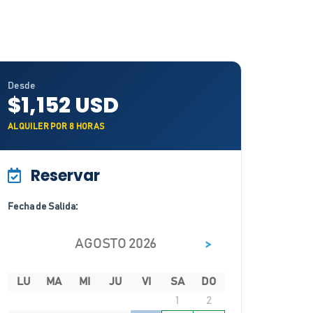
Desde
$1,152 USD
ALQUILER POR 8 HORAS
Reservar
Fecha de Salida:
>
AGOSTO 2026
LU
MA
MI
JU
VI
SA
DO
1
2