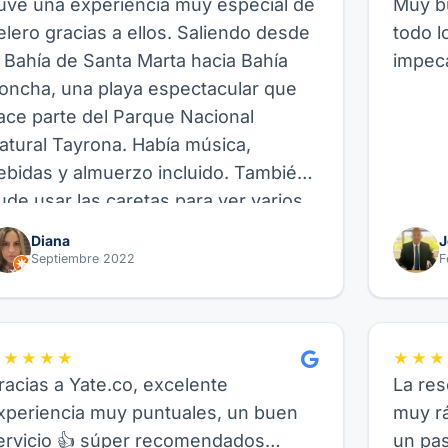
uve una experiencia muy especial de
Muy bu
elero gracias a ellos. Saliendo desde
todo l
a Bahía de Santa Marta hacia Bahía
impeca
oncha, una playa espectacular que
ace parte del Parque Nacional
atural Tayrona. Había música,
ebidas y almuerzo incluido. También
ude usar las caretas para ver varios
eces allí, así como hacer paddle
Diana
J
oard, fue genial. Recomiendo este
Septiembre 2022
F
roveedor y su experiencia de Velero,
uncional para amigos, parejas o
milia.
★★★★★
★★★
racias a Yate.co, excelente
La res
xperiencia muy puntuales, un buen
muy rá
ervicio 👍 súper recomendados…
un pa