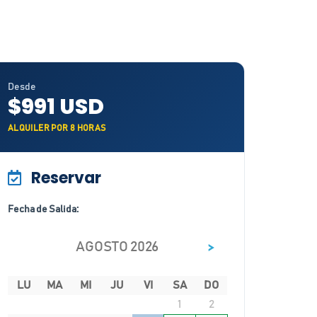
Desde
$991 USD
ALQUILER POR 8 HORAS
Reservar
Fecha de Salida:
>
AGOSTO 2026
LU
MA
MI
JU
VI
SA
DO
1
2