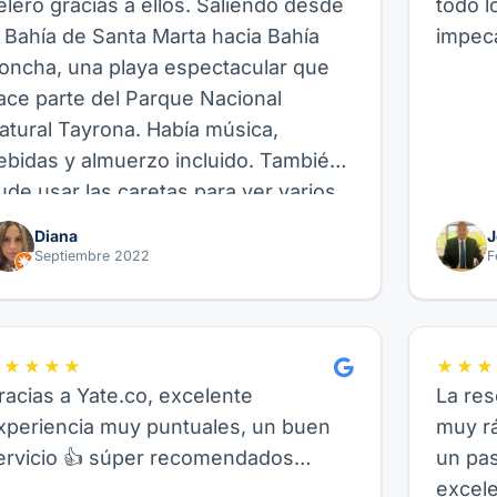
elero gracias a ellos. Saliendo desde
todo l
a Bahía de Santa Marta hacia Bahía
impeca
oncha, una playa espectacular que
ace parte del Parque Nacional
atural Tayrona. Había música,
ebidas y almuerzo incluido. También
ude usar las caretas para ver varios
eces allí, así como hacer paddle
Diana
J
oard, fue genial. Recomiendo este
Septiembre 2022
F
roveedor y su experiencia de Velero,
uncional para amigos, parejas o
milia.
★★★★★
★★★
racias a Yate.co, excelente
La res
xperiencia muy puntuales, un buen
muy rá
ervicio 👍 súper recomendados…
un pa
excele