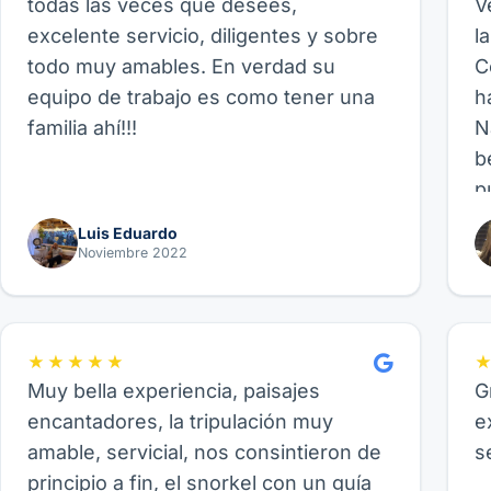
todas las veces que desees,
V
excelente servicio, diligentes y sobre
l
todo muy amables. En verdad su
C
equipo de trabajo es como tener una
h
familia ahí!!!
N
b
p
p
Luis Eduardo
b
Noviembre 2022
p
f
fa
★★★★★
Muy bella experiencia, paisajes
G
encantadores, la tripulación muy
e
amable, servicial, nos consintieron de
s
principio a fin, el snorkel con un guía