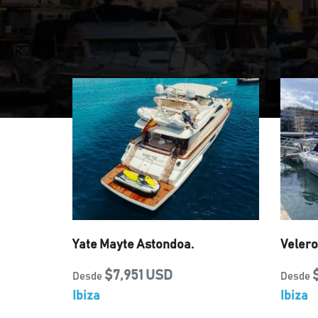
Yate Mayte Astondoa.
Velero
$7,951 USD
Desde
Desde
Ibiza
Ibiza