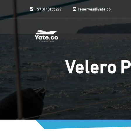
Saltar al contenido
+57 3143135277
reservas@yate.co
Velero 