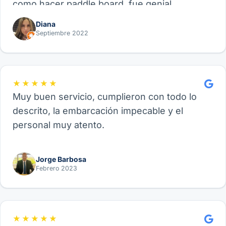
como hacer paddle board, fue genial.
Recomiendo este proveedor y su experiencia
Diana
de Velero, funcional para amigos, parejas o
Septiembre 2022
familia.
★★★★★
Muy buen servicio, cumplieron con todo lo
descrito, la embarcación impecable y el
personal muy atento.
Jorge Barbosa
Febrero 2023
★★★★★