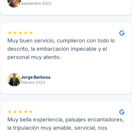
de Velero, funcional para amigos, parejas o
Septiembre 2022
familia.
★★★★★
Muy buen servicio, cumplieron con todo lo
descrito, la embarcación impecable y el
personal muy atento.
Jorge Barbosa
Febrero 2023
★★★★★
Muy bella experiencia, paisajes encantadores,
la tripulación muy amable, servicial, nos