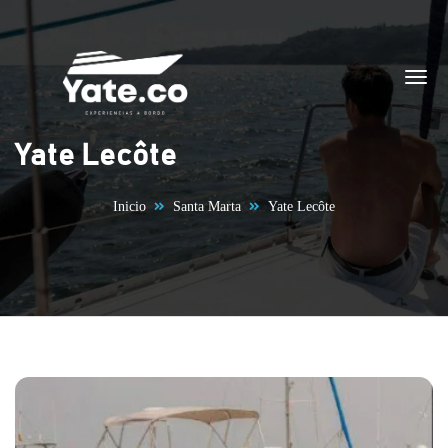
Saltar al contenido
Yate Lecôte
Inicio
Santa Marta
Yate Lecôte