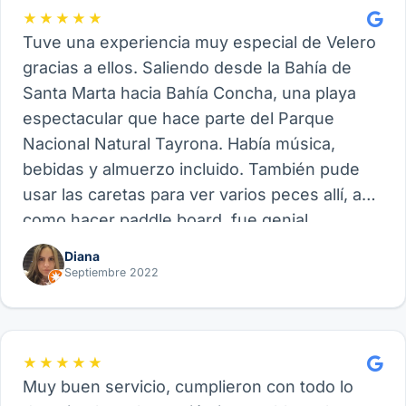
★★★★★
Tuve una experiencia muy especial de Velero
gracias a ellos. Saliendo desde la Bahía de
Santa Marta hacia Bahía Concha, una playa
espectacular que hace parte del Parque
Nacional Natural Tayrona. Había música,
bebidas y almuerzo incluido. También pude
usar las caretas para ver varios peces allí, así
como hacer paddle board, fue genial.
Recomiendo este proveedor y su experiencia
Diana
de Velero, funcional para amigos, parejas o
Septiembre 2022
familia.
★★★★★
Muy buen servicio, cumplieron con todo lo