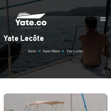
Saltar al contenido
Yate Lecôte
Inicio
Santa Marta
Yate Lecôte