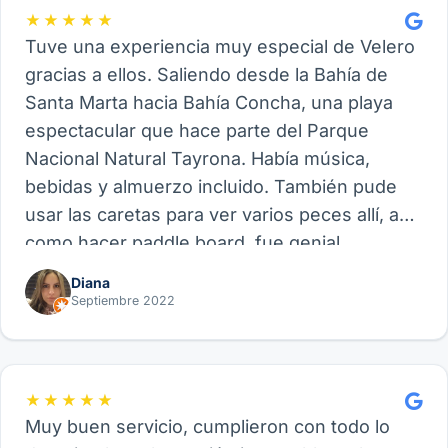
★★★★★
Tuve una experiencia muy especial de Velero
gracias a ellos. Saliendo desde la Bahía de
Santa Marta hacia Bahía Concha, una playa
espectacular que hace parte del Parque
Nacional Natural Tayrona. Había música,
bebidas y almuerzo incluido. También pude
usar las caretas para ver varios peces allí, así
como hacer paddle board, fue genial.
Recomiendo este proveedor y su experiencia
Diana
de Velero, funcional para amigos, parejas o
Septiembre 2022
familia.
★★★★★
Muy buen servicio, cumplieron con todo lo