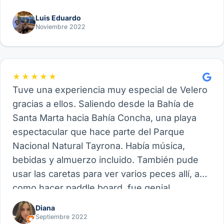
Luis Eduardo
Noviembre 2022
★★★★★
Tuve una experiencia muy especial de Velero
gracias a ellos. Saliendo desde la Bahía de
Santa Marta hacia Bahía Concha, una playa
espectacular que hace parte del Parque
Nacional Natural Tayrona. Había música,
bebidas y almuerzo incluido. También pude
usar las caretas para ver varios peces allí, así
como hacer paddle board, fue genial.
Recomiendo este proveedor y su experiencia
Diana
de Velero, funcional para amigos, parejas o
Septiembre 2022