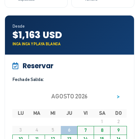
Desde
$1,163 USD
INCA INCA Y PLAYA BLANCA
Reservar
Fecha de Salida:
>
AGOSTO 2026
LU
MA
MI
JU
VI
SA
DO
1
2
3
4
5
6
7
8
9
10
11
12
13
14
15
16