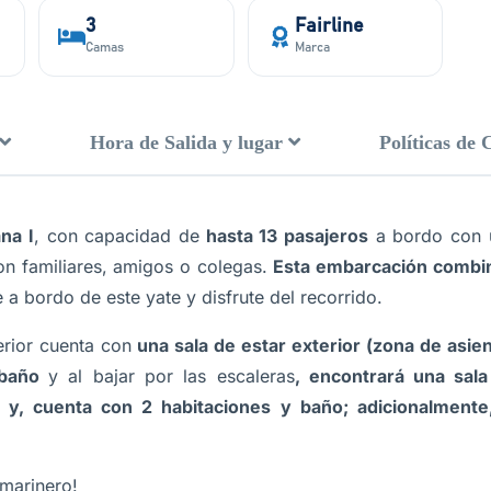
3
Fairline
Camas
Marca
Hora de Salida y lugar
Políticas de 
na I
, con capacidad de
hasta 13 pasajeros
a bordo con u
con familiares, amigos o colegas.
Esta embarcación combin
a bordo de este yate y disfrute del recorrido.
rior cuenta con
una sala de estar exterior (zona de asi
 baño
y al bajar por las escaleras
, encontrará una sala
a y, cuenta con 2 habitaciones y baño; adicionalment
marinero!