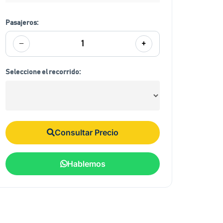
Pasajeros:
−
+
1
Seleccione el recorrido:
Consultar Precio
Hablemos