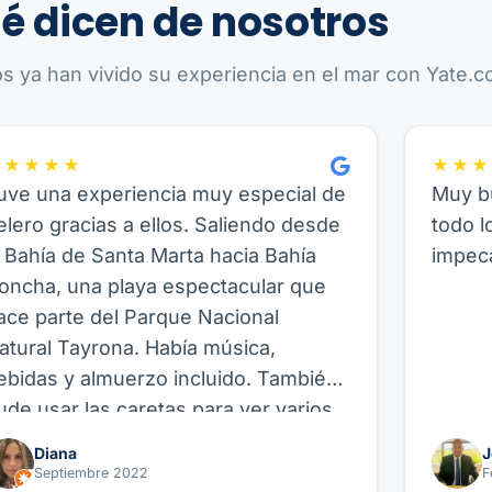
é dicen de nosotros
os ya han vivido su experiencia en el mar con Yate.co
★★★★★
★★★
uve una experiencia muy especial de
Muy bu
elero gracias a ellos. Saliendo desde
todo l
a Bahía de Santa Marta hacia Bahía
impeca
oncha, una playa espectacular que
ace parte del Parque Nacional
atural Tayrona. Había música,
ebidas y almuerzo incluido. También
ude usar las caretas para ver varios
eces allí, así como hacer paddle
Diana
J
oard, fue genial. Recomiendo este
Septiembre 2022
F