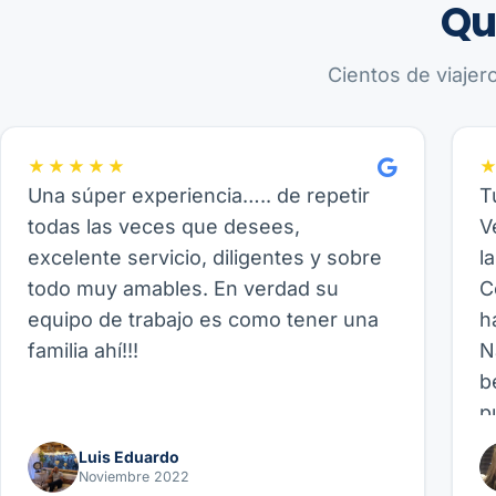
Qu
Cientos de viajer
★★★★★
Una súper experiencia….. de repetir
T
todas las veces que desees,
V
excelente servicio, diligentes y sobre
l
todo muy amables. En verdad su
C
equipo de trabajo es como tener una
h
familia ahí!!!
N
b
p
p
Luis Eduardo
b
Noviembre 2022