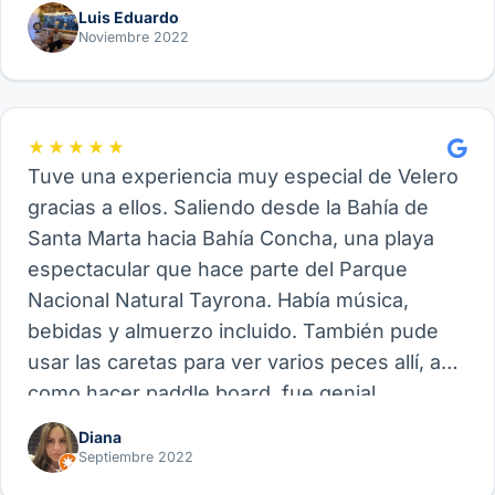
Luis Eduardo
Noviembre 2022
★★★★★
Tuve una experiencia muy especial de Velero
gracias a ellos. Saliendo desde la Bahía de
Santa Marta hacia Bahía Concha, una playa
espectacular que hace parte del Parque
Nacional Natural Tayrona. Había música,
bebidas y almuerzo incluido. También pude
usar las caretas para ver varios peces allí, así
como hacer paddle board, fue genial.
Recomiendo este proveedor y su experiencia
Diana
de Velero, funcional para amigos, parejas o
Septiembre 2022
familia.