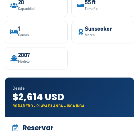
20
55 ft
Capacidad
Tamaño
1
Sunseeker
Camas
Marca
2007
Módelo
Desde
$2,614 USD
RODADERO - PLAYA BLANCA - INCA INCA
Reservar