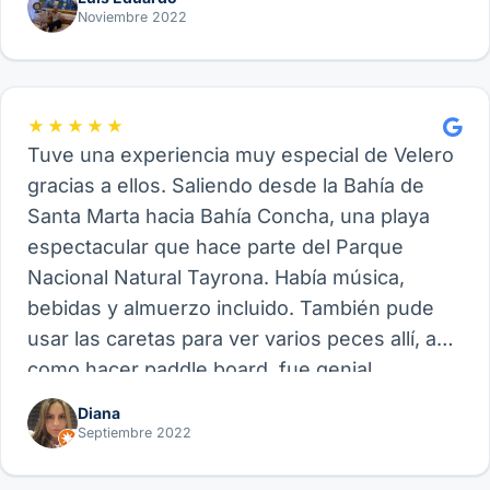
Noviembre 2022
★★★★★
Tuve una experiencia muy especial de Velero
gracias a ellos. Saliendo desde la Bahía de
Santa Marta hacia Bahía Concha, una playa
espectacular que hace parte del Parque
Nacional Natural Tayrona. Había música,
bebidas y almuerzo incluido. También pude
usar las caretas para ver varios peces allí, así
como hacer paddle board, fue genial.
Recomiendo este proveedor y su experiencia
Diana
de Velero, funcional para amigos, parejas o
Septiembre 2022
familia.