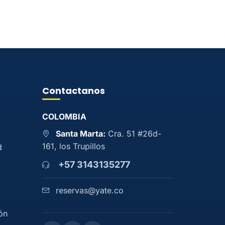
Contactanos
COLOMBIA
Santa Marta:
Cra. 51 #26d-
161, los Trupillos
d
+57 3143135277
reservas@yate.co
ón