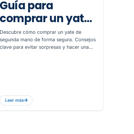
Guía para
comprar un yate
de segunda mano
Descubre cómo comprar un yate de
sin sorpresas
segunda mano de forma segura. Consejos
clave para evitar sorpresas y hacer una
inversión náutica inteligente.
Leer más