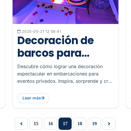
2025-05-21 12:59:41
Decoración de
barcos para
eventos privados
Descubre cómo lograr una decoración
espectacular en embarcaciones para
eventos privados. Inspira, sorprende y crea
momentos únicos en el mar.
Leer más
15
16
17
18
19