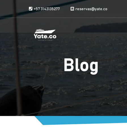
Saltar al contenido
+57 3143135277
reservas@yate.co
Blog