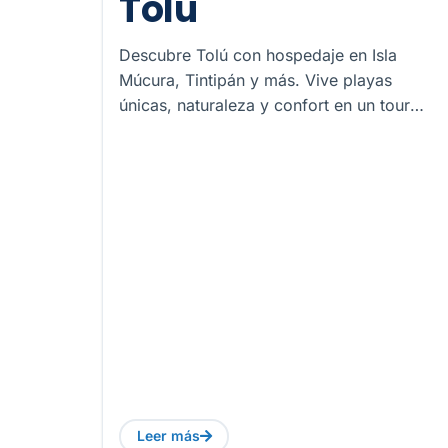
Tolú
Descubre Tolú con hospedaje en Isla
Múcura, Tintipán y más. Vive playas
únicas, naturaleza y confort en un tour
inolvidable en el Archipiélago de San
Bernardo.
Leer más