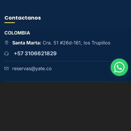
Contactanos
COLOMBIA
Santa Marta:
Cra. 51 #26d-161, los Trupillos
+57 3106621829
reservas@yate.co
(c) 2026 - Yate.co - Desarrollado por
Destia.co