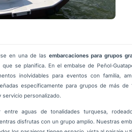
rse en una de las
embarcaciones para grupos gr
 que se planifica. En el embalse de Peñol‑Guatapé
ntos inolvidables para eventos con familia, am
eñadas específicamente para grupos de más de 
y servicio personalizado.
 entre aguas de tonalidades turquesa, rodead
mientras disfrutas con un grupo amplio. Nuestras em
dos los pasajeros tienen espacio, vista al paisaje y 