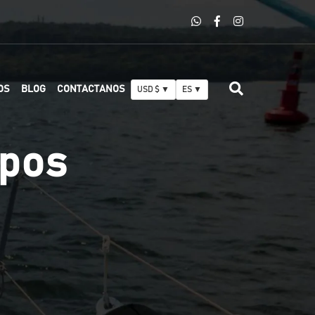
OS
BLOG
CONTACTANOS
USD $ ▼
ES ▼
upos