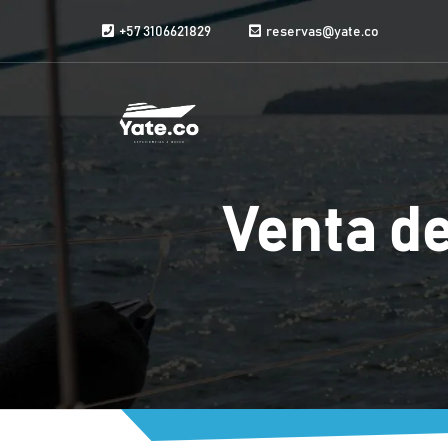
Saltar al contenido
+57 3106621829
reservas@yate.co
Venta de