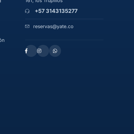
161, los Trupillos
d
+57 3143135277
reservas@yate.co
ón