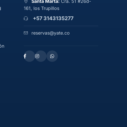
Santa Marta:
Cra. 51 #26d-
161, los Trupillos
d
+57 3143135277
reservas@yate.co
ón