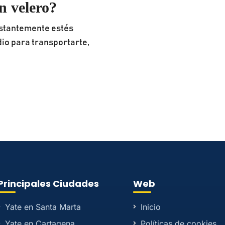
n velero?
onstantemente estés
io para transportarte,
Principales Ciudades
Web
Yate en Santa Marta
Inicio
Yate en Cartagena
Políticas de cookies