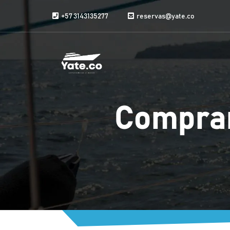
Saltar al contenido
+57 3143135277
reservas@yate.co
Compra