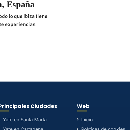
a, España
do lo que Ibiza tiene
ete experiencias
Principales Ciudades
Web
Yate en Santa Marta
Inicio
Yate en Cartagena
Políticas de cookies