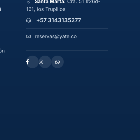
Santa Marta:
Cra. 51 #26d-
161, los Trupillos
d
+57 3143135277
reservas@yate.co
ón