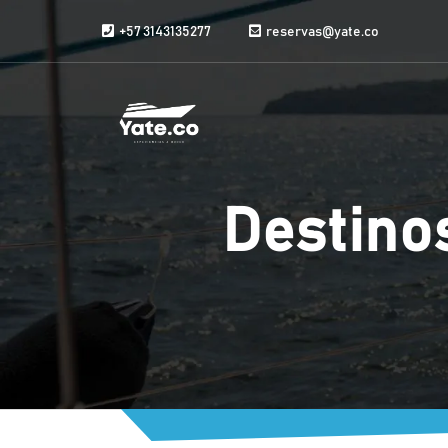
Saltar al contenido
+57 3143135277
reservas@yate.co
Destino