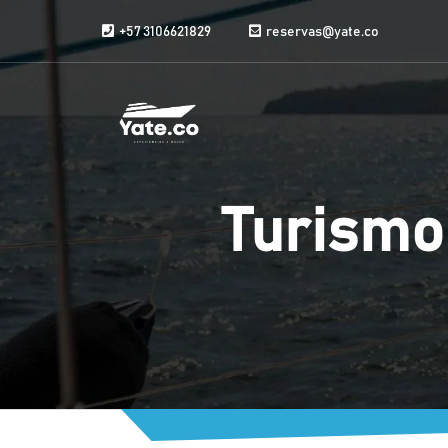
Saltar al contenido
+57 3106621829
reservas@yate.co
Turismo