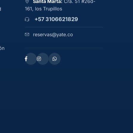
Santa Marta:
Cra. 51 #26d-
161, los Trupillos
d
+57 3106621829
reservas@yate.co
ón