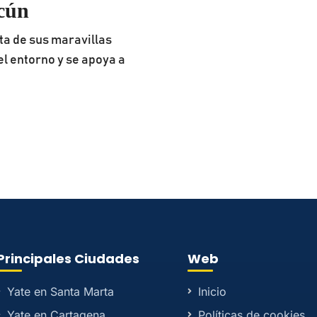
cún
ta de sus maravillas
el entorno y se apoya a
Principales Ciudades
Web
Yate en Santa Marta
Inicio
Yate en Cartagena
Políticas de cookies