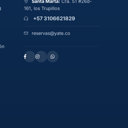
Santa Marta:
Cra. 51 #26d-
161, los Trupillos
d
+57 3106621829
reservas@yate.co
ón