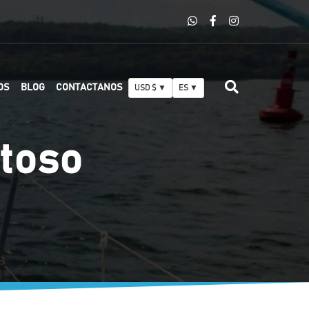
OS
BLOG
CONTACTANOS
USD $ ▼
ES ▼
stoso