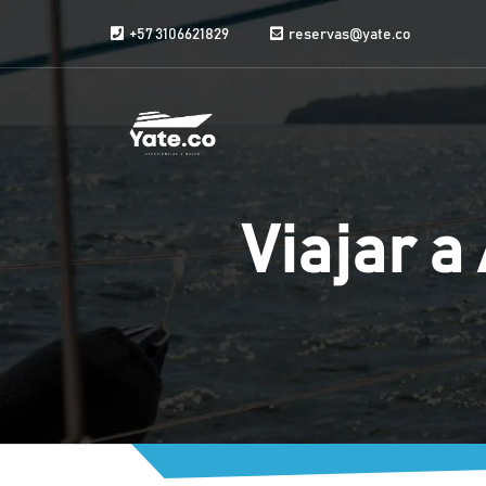
Saltar al contenido
+57 3106621829
reservas@yate.co
Viajar a