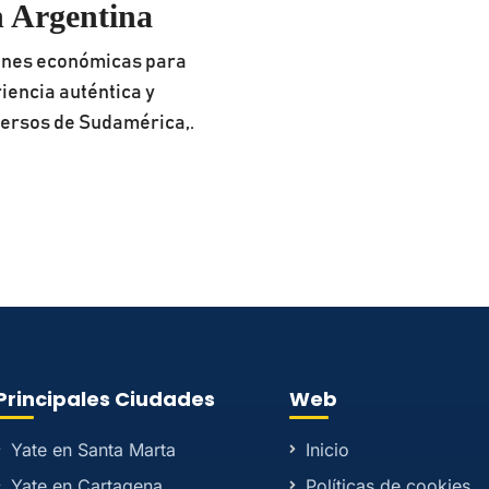
n Argentina
ones económicas para
iencia auténtica y
versos de Sudamérica,.
Principales Ciudades
Web
Yate en Santa Marta
Inicio
Yate en Cartagena
Políticas de cookies