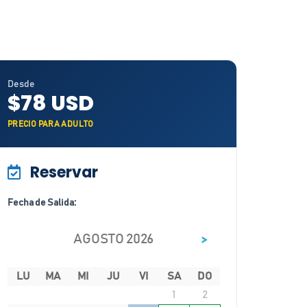
Desde
$78 USD
PRECIO PARA ADULTO
Reservar
Fecha de Salida:
>
AGOSTO 2026
LU
MA
MI
JU
VI
SA
DO
1
2