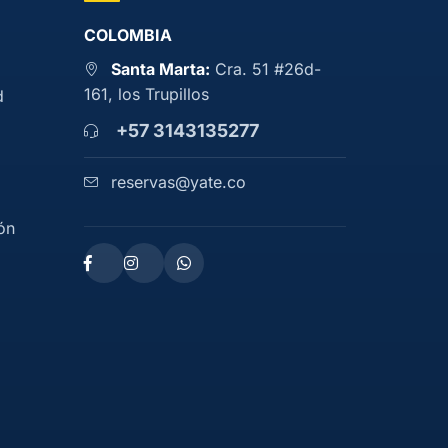
COLOMBIA
Santa Marta:
Cra. 51 #26d-
161, los Trupillos
d
+57 3143135277
reservas@yate.co
ón