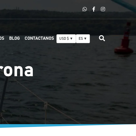
OS
BLOG
CONTACTANOS
USD $ ▼
ES ▼
yrona