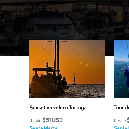
Sunset en velero Tortuga
Tour d
$51 USD
Desde
Desde
Santa Marta
Santa 