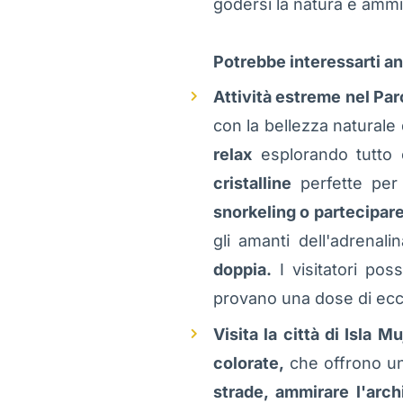
godersi la natura e ammi
Potrebbe interessarti a
Attività estreme nel Par
con la bellezza naturale
relax
esplorando tutto c
cristalline
perfette per 
snorkeling o partecipar
gli amanti dell'adrenali
doppia.
I visitatori pos
provano una dose di ecc
Visita la città di Isla M
colorate,
che offrono un'
strade, ammirare l'arch