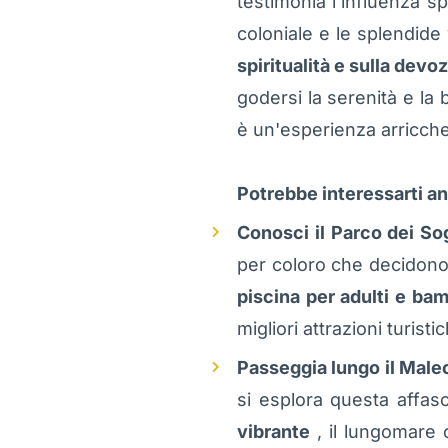
testimonia l'influenza s
coloniale e le splendide 
spiritualità e sulla devo
godersi la serenità e la b
è un'esperienza arricch
Potrebbe interessarti a
Conosci il Parco dei So
per coloro che decidono 
piscina per adulti e bam
migliori attrazioni turisti
Passeggia lungo il Male
si esplora questa affasc
vibrante
, il lungomare o