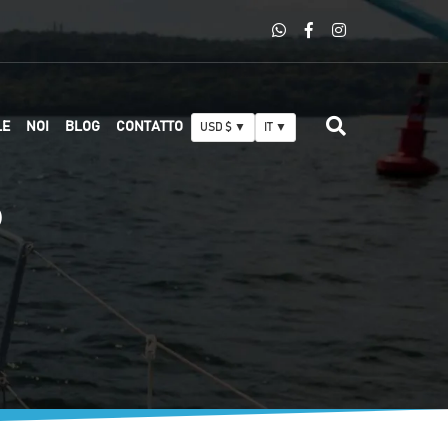
LE
NOI
BLOG
CONTATTO
USD $ ▼
IT ▼
?