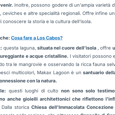
uvenir.
Inoltre, possono godere di un'ampia varietà di
, ceviches e altre specialità regionali. Offre infine una
i conoscere la storia e la cultura dell'isola.
nche:
Cosa fare a Los Cabos?
:
questa laguna,
situata nel cuore dell'isola
, offre
u
ureggiante e acque cristalline.
I visitatori possono 
o tra le mangrovie e osservando la ricca fauna selva
ai pesci multicolori, Makax Lagoon è un
santuario dell
connessione con la natura.
le:
questi luoghi di culto
non sono solo testimon
 anche gioielli architettonici che riflettono l'inf
Dalla storica
Chiesa dell'Immacolata Concezione