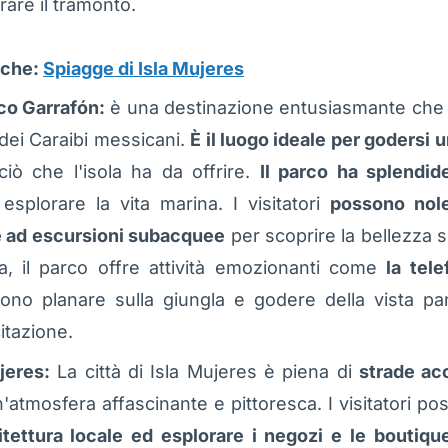
rare il tramonto.
nche:
Spiagge di Isla Mujeres
co Garrafón:
è una destinazione entusiasmante che 
 dei Caraibi messicani.
È il luogo ideale per godersi 
iò che l'isola ha da offrire.
Il parco ha splendid
esplorare la vita marina. I visitatori
possono nole
e ad escursioni subacquee
per scoprire la bellezza s
na, il parco offre attività emozionanti come
la tel
sono planare sulla giungla e godere della vista p
itazione.
ujeres:
La città di Isla Mujeres è piena di
strade acc
atmosfera affascinante e pittoresca. I visitatori p
itettura locale ed esplorare i negozi e le boutiqu