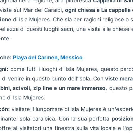
pagnola nella regione, alla pittoresca
Cappella di Sa
viste sul Mar dei Caraibi,
ogni chiesa e La cappella 
zione
di Isla Mujeres. Che sia per ragioni religiose 
ellezza di questi luoghi sacri, una visita alle chiese 
ente.
nche:
Playa del Carmen, Messico
gni:
come tutti i luoghi di Isla Mujeres, questo parc
di venire in questo punto dell'isola. Con
viste mera
bini, scivoli, zip line e un mare immenso,
questo pa
che di Isla Mujeres.
cón:
visitare il lungomare di Isla Mujeres è un'esp
inante isola caraibica. Con la sua perfetta
posizio
ffre ai visitatori una finestra sulla vita locale e l'