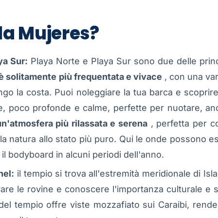
sla Mujeres?
ya Sur:
Playa Norte e Playa Sur sono due delle princi
è solitamente più frequentata e vivace
, con una vari
ngo la costa. Puoi noleggiare la tua barca e scoprire
ine, poco profonde e calme, perfette per nuotare, a
un'atmosfera più rilassata e serena
, perfetta per c
a natura allo stato più puro. Qui le onde possono esse
 il bodyboard in alcuni periodi dell'anno.
hel:
il tempio si trova all'estremità meridionale di Is
are le rovine e conoscere l'importanza culturale e s
 del tempio offre viste mozzafiato sui Caraibi, ren