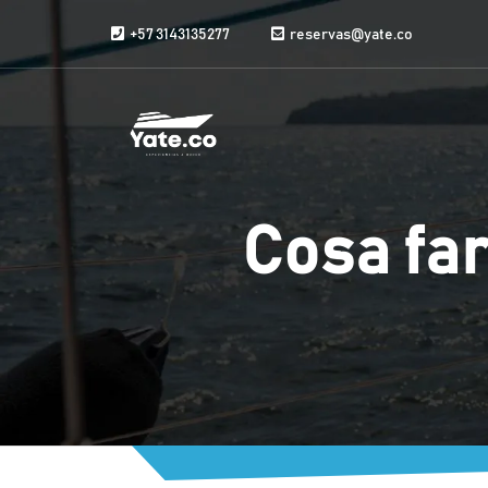
Vai al contenuto
+57 3143135277
reservas@yate.co
Cosa far