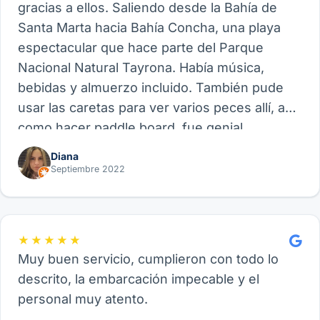
gracias a ellos. Saliendo desde la Bahía de
Santa Marta hacia Bahía Concha, una playa
espectacular que hace parte del Parque
Nacional Natural Tayrona. Había música,
bebidas y almuerzo incluido. También pude
usar las caretas para ver varios peces allí, así
como hacer paddle board, fue genial.
Recomiendo este proveedor y su experiencia
Diana
de Velero, funcional para amigos, parejas o
Septiembre 2022
familia.
★★★★★
Muy buen servicio, cumplieron con todo lo
descrito, la embarcación impecable y el
personal muy atento.