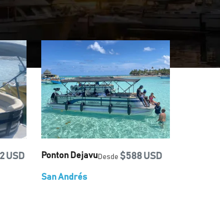
2 USD
Ponton Dejavu
$588 USD
Desde
San Andrés