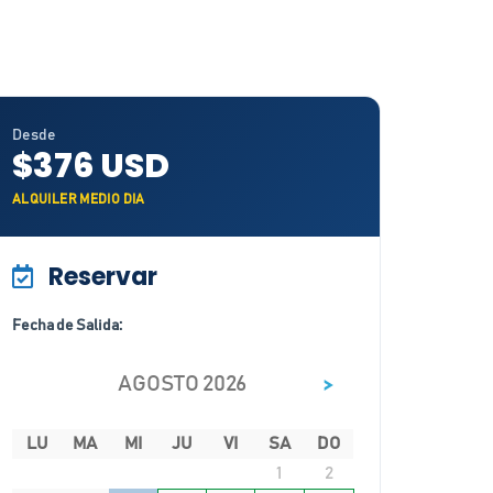
Desde
$376 USD
ALQUILER MEDIO DIA
Reservar
Fecha de Salida:
>
AGOSTO 2026
LU
MA
MI
JU
VI
SA
DO
1
2