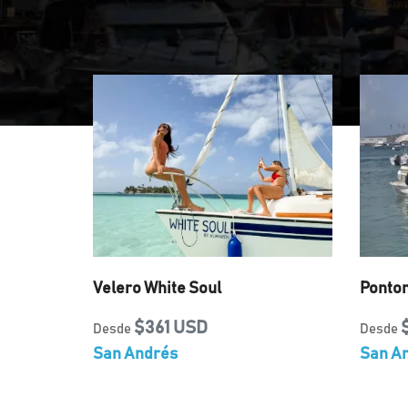
Velero White Soul
Ponton
$361 USD
Desde
Desde
San Andrés
San A