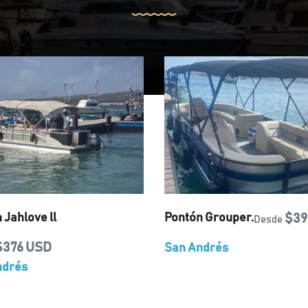
 Jahlove ll
Pontón Grouper.
$39
Desde
$376 USD
San Andrés
ndrés