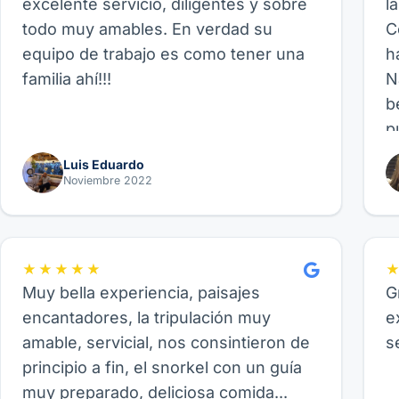
excelente servicio, diligentes y sobre
l
todo muy amables. En verdad su
C
equipo de trabajo es como tener una
h
familia ahí!!!
N
b
p
p
Luis Eduardo
b
Noviembre 2022
p
f
fa
★★★★★
Muy bella experiencia, paisajes
G
encantadores, la tripulación muy
e
amable, servicial, nos consintieron de
s
principio a fin, el snorkel con un guía
muy preparado, deliciosa comida...