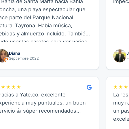
a Bahía de Santa Marta hacia Bahía
impeca
oncha, una playa espectacular que
ace parte del Parque Nacional
atural Tayrona. Había música,
ebidas y almuerzo incluido. También
ude usar las caretas para ver varios
eces allí, así como hacer paddle
Diana
J
oard, fue genial. Recomiendo este
Septiembre 2022
F
roveedor y su experiencia de Velero,
uncional para amigos, parejas o
milia.
★★★★★
★★★
racias a Yate.co, excelente
La res
xperiencia muy puntuales, un buen
muy rá
ervicio 👍 súper recomendados…
un pa
excele