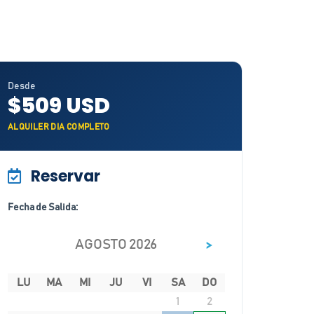
Desde
$509 USD
ALQUILER DIA COMPLETO
Reservar
Fecha de Salida:
>
AGOSTO 2026
LU
MA
MI
JU
VI
SA
DO
1
2