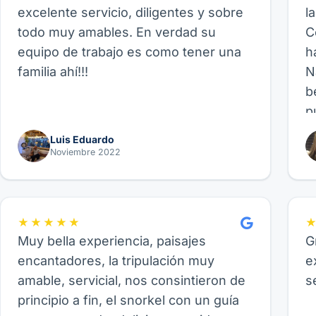
excelente servicio, diligentes y sobre
l
todo muy amables. En verdad su
C
equipo de trabajo es como tener una
h
familia ahí!!!
N
b
p
p
Luis Eduardo
b
Noviembre 2022
p
f
fa
★★★★★
Muy bella experiencia, paisajes
G
encantadores, la tripulación muy
e
amable, servicial, nos consintieron de
s
principio a fin, el snorkel con un guía