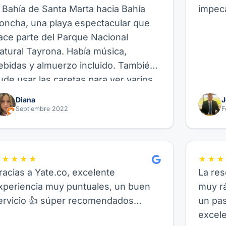
a Bahía de Santa Marta hacia Bahía
impeca
oncha, una playa espectacular que
ace parte del Parque Nacional
atural Tayrona. Había música,
ebidas y almuerzo incluido. También
ude usar las caretas para ver varios
eces allí, así como hacer paddle
Diana
J
oard, fue genial. Recomiendo este
Septiembre 2022
F
roveedor y su experiencia de Velero,
uncional para amigos, parejas o
milia.
★★★★★
★★★
racias a Yate.co, excelente
La res
xperiencia muy puntuales, un buen
muy rá
ervicio 👍 súper recomendados…
un pa
excele