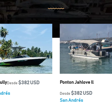
ully
$382 USD
Ponton Jahlove ll
Desde
$382 USD
ndrés
Desde
San Andrés