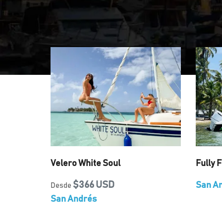
Velero White Soul
Fully F
$366 USD
San A
Desde
San Andrés