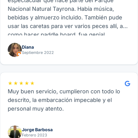
espectacular que hace parte del Parque
Nacional Natural Tayrona. Había música,
bebidas y almuerzo incluido. También pude
usar las caretas para ver varios peces allí, así
como hacer paddle board, fue genial.
Recomiendo este proveedor y su experiencia
Diana
de Velero, funcional para amigos, parejas o
Septiembre 2022
familia.
★★★★★
Muy buen servicio, cumplieron con todo lo
descrito, la embarcación impecable y el
personal muy atento.
Jorge Barbosa
Febrero 2023