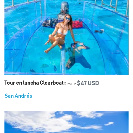
Tour en lancha Clearboat
$47 USD
Desde
San Andrés