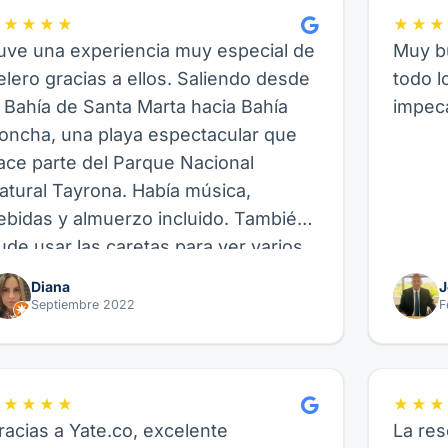
★★★★★
★★★
uve una experiencia muy especial de
Muy bu
elero gracias a ellos. Saliendo desde
todo l
a Bahía de Santa Marta hacia Bahía
impeca
oncha, una playa espectacular que
ace parte del Parque Nacional
atural Tayrona. Había música,
ebidas y almuerzo incluido. También
ude usar las caretas para ver varios
eces allí, así como hacer paddle
Diana
J
oard, fue genial. Recomiendo este
Septiembre 2022
F
roveedor y su experiencia de Velero,
uncional para amigos, parejas o
milia.
★★★★★
★★★
racias a Yate.co, excelente
La res