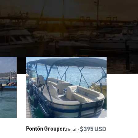
Pontón Grouper.
$395 USD
Desde