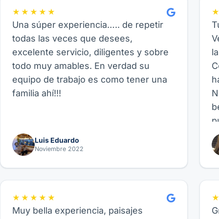
★★★★★
Una súper experiencia….. de repetir
T
todas las veces que desees,
V
excelente servicio, diligentes y sobre
l
todo muy amables. En verdad su
C
equipo de trabajo es como tener una
h
familia ahí!!!
N
b
p
p
Luis Eduardo
b
Noviembre 2022
p
f
fa
★★★★★
Muy bella experiencia, paisajes
G