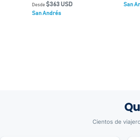
$363 USD
San A
Desde
San Andrés
Qu
Cientos de viajer