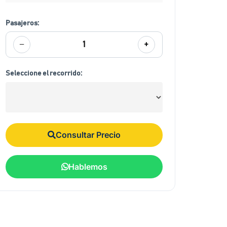
Pasajeros:
−
+
1
Seleccione el recorrido:
Consultar Precio
Hablemos