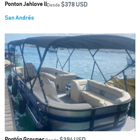
Ponton Jahlove ll
$378 USD
Desde
San Andrés
Pontón Grouper.