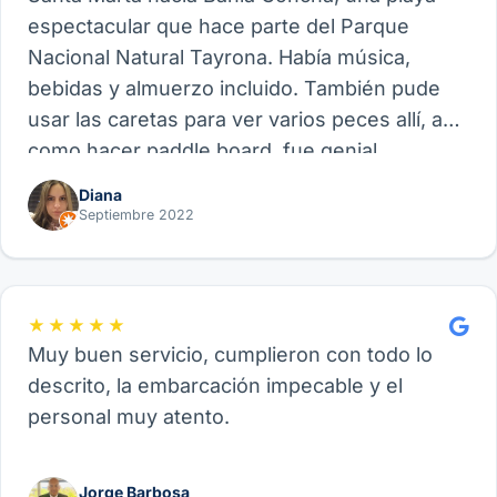
espectacular que hace parte del Parque
Nacional Natural Tayrona. Había música,
bebidas y almuerzo incluido. También pude
usar las caretas para ver varios peces allí, así
como hacer paddle board, fue genial.
Recomiendo este proveedor y su experiencia
Diana
de Velero, funcional para amigos, parejas o
Septiembre 2022
familia.
★★★★★
Muy buen servicio, cumplieron con todo lo
descrito, la embarcación impecable y el
personal muy atento.
Jorge Barbosa