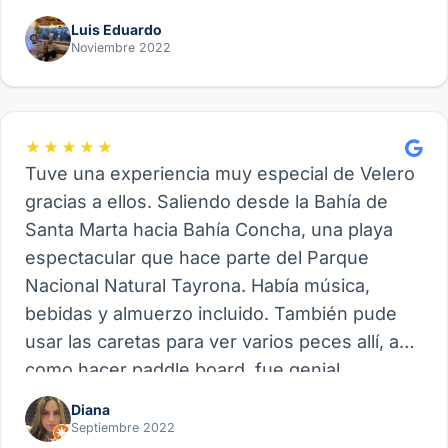
Luis Eduardo
Noviembre 2022
★★★★★
Tuve una experiencia muy especial de Velero
gracias a ellos. Saliendo desde la Bahía de
Santa Marta hacia Bahía Concha, una playa
espectacular que hace parte del Parque
Nacional Natural Tayrona. Había música,
bebidas y almuerzo incluido. También pude
usar las caretas para ver varios peces allí, así
como hacer paddle board, fue genial.
Recomiendo este proveedor y su experiencia
Diana
de Velero, funcional para amigos, parejas o
Septiembre 2022