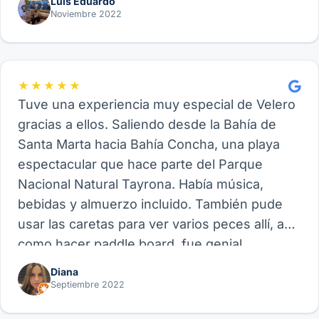
Luis Eduardo
Noviembre 2022
★★★★★
Tuve una experiencia muy especial de Velero
gracias a ellos. Saliendo desde la Bahía de
Santa Marta hacia Bahía Concha, una playa
espectacular que hace parte del Parque
Nacional Natural Tayrona. Había música,
bebidas y almuerzo incluido. También pude
usar las caretas para ver varios peces allí, así
como hacer paddle board, fue genial.
Recomiendo este proveedor y su experiencia
Diana
de Velero, funcional para amigos, parejas o
Septiembre 2022
familia.