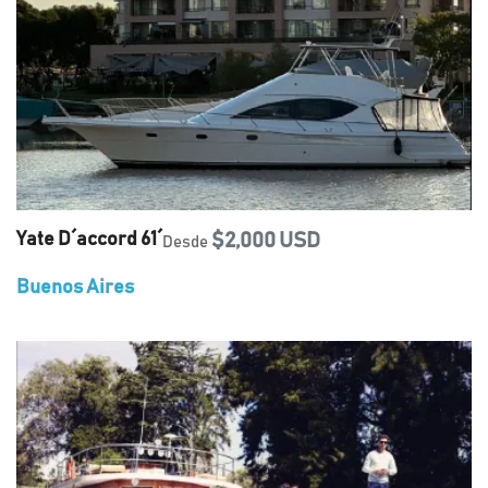
Yate D´accord 61´
$2,000 USD
Desde
Buenos Aires